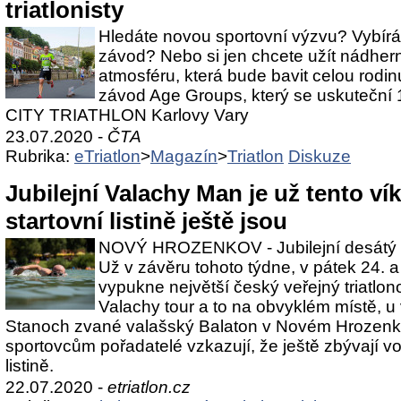
triatlonisty
Hledáte novou sportovní výzvu? Vybíráte
závod? Nebo si jen chcete užít nádhern
atmosféru, která bude bavit celou rodin
závod Age Groups, který se uskuteční 1
CITY TRIATHLON Karlovy Vary
23.07.2020 -
ČTA
Rubrika:
eTriatlon
>
Magazín
>
Triatlon
Diskuze
Jubilejní Valachy Man je už tento ví
startovní listině ještě jsou
NOVÝ HROZENKOV - Jubilejní desátý V
Už v závěru tohoto týdne, v pátek 24. 
vypukne největší český veřejný triatlon
Valachy tour a to na obvyklém místě, u
Stanoch zvané valašský Balaton v Novém Hrozen
sportovcům pořadatelé vzkazují, že ještě zbývají vo
listině.
22.07.2020 -
etriatlon.cz