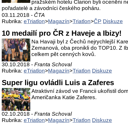
pražském hotelu Clarion byli oceněni nej
pořadatelé a závodníci českého poháru.
03.11.2018 -
ČTA
Rubrika:
eTriatlon
>
Magazín
>
Triatlon
>
ČP
Diskuze
10 medailí pro ČR z Haveje a Ibizy!
Na Havaji byl z Čechů nejrychlejší Kare
Zemanová, oba pronikli do TOP10. Z Ibi
celkem pět cenných kovů.
30.10.2018 -
Franta Schoval
Rubrika:
eTriatlon
>
Magazín
>
Triatlon
Diskuze
Super ligu ovládli Luis a Zaferes
Atraktivní závod ve Francii ukořistil do
Američanka Katie Zaferes.
02.10.2018 -
Franta Schoval
Rubrika:
eTriatlon
>
Magazín
>
Triatlon
Diskuze