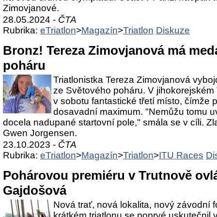
Zimovjanové.
28.05.2024 -
ČTA
Rubrika:
eTriatlon
>
Magazín
>
Triatlon
Diskuze
Bronz! Tereza Zimovjanová má meda
poháru
Triatlonistka Tereza Zimovjanová vyboj
ze Světového poháru. V jihokorejském
v sobotu fantastické třetí místo, čímže
dosavadní maximum. "Nemůžu tomu uvěř
docela nadupané startovní pole," smála se v cíli. Z
Gwen Jorgensen.
23.10.2023 -
ČTA
Rubrika:
eTriatlon
>
Magazín
>
Triatlon
>
ITU Races
Di
Pohárovou premiéru v Trutnově ovlád
Gajdošová
Nová trať, nová lokalita, nový závodní 
krátkém triatlonu se poprvé uskutečnil 