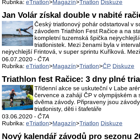
Rubrika:
eTriatlon
>
Magazín
>
Triatlon
Diskuze
Jan Volár získal double v nabité rač
Český triatlonový pohár odstartoval v 
závodem Triathlon Fest Račice a na sta
kompletní tuzemská špička nejrychlejšíc
triatlonistek. Mezi ženami byla v inter
nejrychlejší Frintová, v super sprintu Kuříková. Mezi
06.07.2020 -
ČTA
Rubrika:
eTriatlon
>
Magazín
>
Triatlon
>
ČP
Diskuze
Triathlon fest Račice: 3 dny plné tri
Třídenní akce se uskuteční v Labe arén
července a zahájí ČP v olympijském a sp
dvěma závody. Připraveny jsou závody p
triatlonisty, děti i štafetáře
03.06.2020 -
ČTA
Rubrika:
eTriatlon
>
Magazín
>
Triatlon
Diskuze
Nový kalendář závodů pro sezonu 2