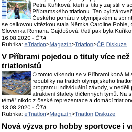
Petra Kuříková, kteří si tituly zajistili v
Příbramského triatlonu. Ten byl zárove
Českého poháru v olympijském a sprint 
se celkovou vítězkou stala Němka Caroline Pohle,
Slovenka Romana Gajdošová, třetí pak byla Kuříko
16.08.2020 -
ČTA
Rubrika:
eTriatlon
>
Magazín
>
Triatlon
>
ČP
Diskuze
V Příbrami pojedou o tituly více než 
triatlonistů
O tomto víkendu se v Příbrami koná Mi
republiky na tratích olympijského triatl
programu individuální závody, v neděli 
atraktivní štafety tříčlenných týmů. Na s
téměř nikdo z české reprezentace a domácí triatlon
13.08.2020 -
ČTA
Rubrika:
eTriatlon
>
Magazín
>
Triatlon
Diskuze
Nová výzva pro hobby sportovce i v