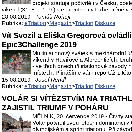
projekt startuje počtvrté i v Česku, pos
víkend (31. 8. – 1. 9.) s epicentrem v Labe aréně v 
28.08.2019 -
Tomáš Nohejl
Rubrika:
eTriatlon
>
Magazín
>
Triatlon
Diskuze
Vít Svozil a Eliška Gregorová ovládl
Epic3Challenge 2019
Multitriatlonový svátek s mezinárodní ú
víkend v Havířově a Albrechticích. Dru
- ve třech dnech tři triatlonové závody 
místech. Přinášíme vám reportáž z této
15.08.2019 -
Josef Rendl
Rubrika:
eTriatlon
>
Magazín
>
Triatlon
Diskuze
VOLÁR SI VÍTĚZSTVÍM NA TRIATH
ZAJISTIL TRIUMF V POHÁRU
MĚLNÍK, 20. července 2019 - Čtvrtý start
Volár potvrdil svou letošní dominanci 
olympijském a sprint triatlonu. Při z