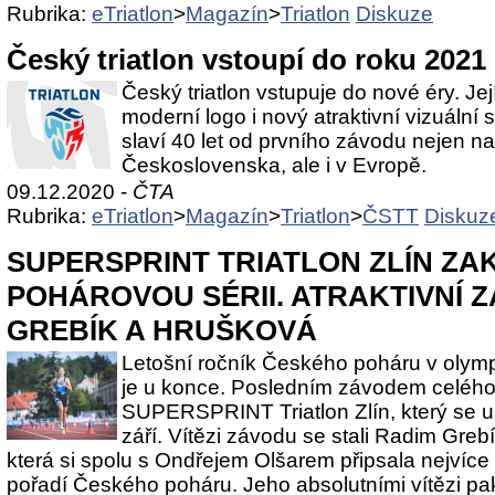
Rubrika:
eTriatlon
>
Magazín
>
Triatlon
Diskuze
Český triatlon vstoupí do roku 2021 
Český triatlon vstupuje do nové éry. J
moderní logo i nový atraktivní vizuální s
slaví 40 let od prvního závodu nejen n
Československa, ale i v Evropě.
09.12.2020 -
ČTA
Rubrika:
eTriatlon
>
Magazín
>
Triatlon
>
ČSTT
Diskuz
SUPERSPRINT TRIATLON ZLÍN ZA
POHÁROVOU SÉRII. ATRAKTIVNÍ 
GREBÍK A HRUŠKOVÁ
Letošní ročník Českého poháru v olympi
je u konce. Posledním závodem celého 
SUPERSPRINT Triatlon Zlín, který se us
září. Vítězi závodu se stali Radim Greb
která si spolu s Ondřejem Olšarem připsala nejvíc
pořadí Českého poháru. Jeho absolutními vítězi pak