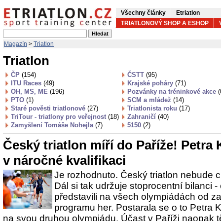
Všechny články
Etriatlon
TRIATLONOVÝ SHOP A ESHOP
Magazín
>
Triatlon
Triatlon
ČP
(154)
ČSTT
(95)
ITU Races
(49)
Krajské poháry
(71)
OH, MS, ME
(196)
Pozvánky na tréninkové akce
(
PTO
(1)
SCM a mládež
(14)
Staré pověsti triatlonové
(27)
Triatlonista roku
(17)
TriTour - triatlony pro veřejnost
(18)
Zahraničí
(40)
Zamyšlení Tomáše Nohejla
(7)
5150
(2)
Český triatlon míří do Paříže! Petra
v náročné kvalifikaci
Je rozhodnuto. Český triatlon nebude c
Dál si tak udržuje stoprocentní bilanci -
představili na všech olympiádách od zař
programu her. Postarala se o to Petra K
na svou druhou olympiádu. Účast v Paříži naopak t