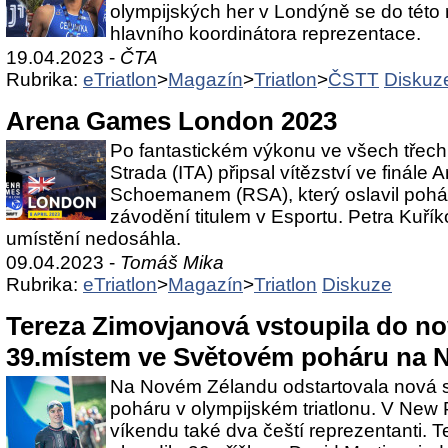
olympijských her v Londýně se do této 
hlavního koordinátora reprezentace.
19.04.2023 -
ČTA
Rubrika:
eTriatlon
>
Magazín
>
Triatlon
>
ČSTT
Diskuz
Arena Games London 2023
Po fantastickém výkonu ve všech třech 
Strada (ITA) připsal vítězství ve finál
Schoemanem (RSA), který oslavil pohá
závodění titulem v Esportu. Petra Kuří
umístění nedosáhla.
09.04.2023 -
Tomáš Mika
Rubrika:
eTriatlon
>
Magazín
>
Triatlon
Diskuze
Tereza Zimovjanová vstoupila do n
39.místem ve Světovém poháru na 
Na Novém Zélandu odstartovala nová
poháru v olympijském triatlonu. V New 
víkendu také dva čeští reprezentanti. 