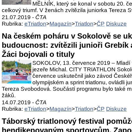
MĚLNÍK, který se konal v sobotu 20. červ
celkový triumf. V ženách zvítězila juniorka Tereza
21.07.2019 -
ČTA
Rubrika:
eTriatlon
>
Magazín
>
Triatlon
>
ČP
Diskuze
Na českém poháru v Sokolově se uká
budoucnost: zvítězili junioři Grebí
Žáci bojovali o tituly
SOKOLOV, 13. července 2019 – Mladí tri
jezeře Michal. CITY TRIATHLON Sokolo
července uskutečnil jako závod České
olympijském a sprint triatlonu, ovládli j
Tereza Svobodová. Součástí programu bylo také mis
žáků.
14.07.2019 -
ČTA
Rubrika:
eTriatlon
>
Magazín
>
Triatlon
>
ČP
Diskuze
Táborský triatlonový festival pomůž
hendikepovaným sportovcům. Zapoj