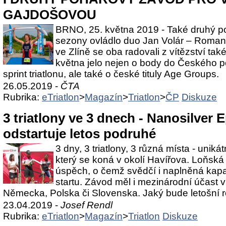
GAJDOŠOVOU
BRNO, 25. května 2019 - Také druhý p
sezony ovládlo duo Jan Volár – Roman
ve Zlíně se oba radovali z vítězství tak
května jelo nejen o body do Českého p
sprint triatlonu, ale také o české tituly Age Groups.
26.05.2019 -
ČTA
Rubrika:
eTriatlon
>
Magazín
>
Triatlon
>
ČP
Diskuze
3 triatlony ve 3 dnech - Nanosilver
odstartuje letos podruhé
3 dny, 3 triatlony, 3 různá místa - unikát
který se koná v okolí Havířova. Loňská 
úspěch, o čemž svědčí i naplněná kap
startu. Závod měl i mezinárodní účast v 
Německa, Polska či Slovenska. Jaký bude letošní 
23.04.2019 -
Josef Rendl
Rubrika:
eTriatlon
>
Magazín
>
Triatlon
Diskuze