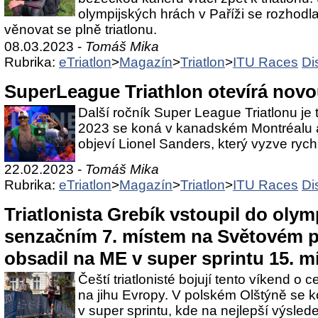
olympijských hrách v Paříži se rozhodl
věnovat se plně triatlonu.
08.03.2023 -
Tomáš Mika
Rubrika:
eTriatlon
>
Magazín
>
Triatlon
>
ITU Races
Di
SuperLeague Triathlon otevírá nov
Další ročník Super League Triatlonu j
2023 se koná v kanadském Montréalu a n
objeví Lionel Sanders, který vyzve rychl
22.02.2023 -
Tomáš Mika
Rubrika:
eTriatlon
>
Magazín
>
Triatlon
>
ITU Races
Di
Triatlonista Grebík vstoupil do olymp
senzačním 7. místem na Světovém p
obsadil na ME v super sprintu 15. m
Čeští triatlonisté bojují tento víkend o 
na jihu Evropy. V polském Olštýně se k
v super sprintu, kde na nejlepší výsled