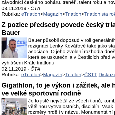
závodníci českého poháru, trenéři, talent roku a no
03.11.2019 -
ČTA
Rubrika:
eTriatlon
>
Magazín
>
Triatlon
>
Triatlonista ro
Z pozice předsedy povede český tri
Bauer
Bauer působil doposud v roli generální
rezignaci Lenky Kovářové také jako sta
asociace. O jeho zvolení rozhodla dne
která se uskutečnila v Čestlicích před
vyhlášení Krále triatlonu
02.11.2019 -
ČTA
Rubrika:
eTriatlon
>
Magazín
>
Triatlon
>
ČSTT
Diskuz
Gigathlon, to je výkon i zážitek, ale 
ve velké sportovní rodině
Je to jistě největší ze všech tlonů, kom
většinou vytrvalostních, disciplín. Vša
rozměry hrdě i v názvu. Monumentální