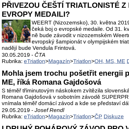
PŘIVEZOU ČEŠTÍ TRIATLONISTÉ Z
EVROPY MEDAILI?
WEERT (Nizozemsko), 30. května 2019 –
čeká boj o evropské medaile. Od 31. kv
ně bude závodit v nizozemském Weertu
evropský šampionát v olympijském triat
nadějí bude Vendula Frintová.
30.05.2019 -
ČTA
Rubrika:
eTriatlon
>
Magazín
>
Triatlon
>
OH, MS, ME
Mohla jsem trochu pošetřit energii
ME, říká Romana Gajdošová
S téměř tříminutovým náskokem zvítězila slovensk
Romana Gajdošová v sobotním závodě SUPERPR
vnímala téměř domácí závod a kde se představí dá
29.05.2019 -
Josef Rendl
Rubrika:
eTriatlon
>
Magazín
>
Triatlon
>
ČP
Diskuze
I DRUHÝ POHÁROVÝ ZÁVOD PRO 