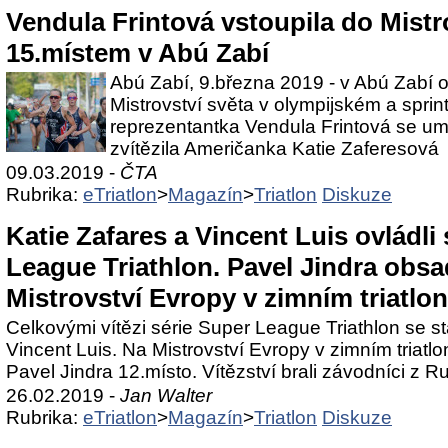
Vendula Frintová vstoupila do Mistr
15.místem v Abú Zabí
Abú Zabí, 9.března 2019 - v Abú Zabí o
Mistrovství světa v olympijském a sprint
reprezentantka Vendula Frintová se umí
zvítězila Američanka Katie Zaferesová
09.03.2019 -
ČTA
Rubrika:
eTriatlon
>
Magazín
>
Triatlon
Diskuze
Katie Zafares a Vincent Luis ovládli 
League Triathlon. Pavel Jindra obsa
Mistrovství Evropy v zimním triatlo
Celkovými vítězi série Super League Triathlon se st
Vincent Luis. Na Mistrovství Evropy v zimním triat
Pavel Jindra 12.místo. Vítězství brali závodníci z R
26.02.2019 -
Jan Walter
Rubrika:
eTriatlon
>
Magazín
>
Triatlon
Diskuze