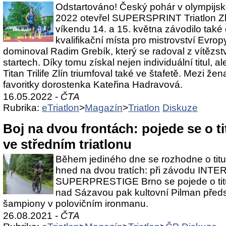
Odstartováno! Český pohár v olympijské
2022 otevřel SUPERSPRINT Triatlon Zlí
víkendu 14. a 15. května závodilo také o
kvalifikační místa pro mistrovství Evro
dominoval Radim Grebík, který se radoval z vítězstv
startech. Díky tomu získal nejen individuální titul,
Titan Trilife Zlín triumfoval také ve štafetě. Mezi ž
favoritky dorostenka Kateřina Hadravová.
16.05.2022 -
ČTA
Rubrika:
eTriatlon
>
Magazín
>
Triatlon
Diskuze
Boj na dvou frontách: pojede se o tit
ve středním triatlonu
Během jediného dne se rozhodne o titul
hned na dvou tratích: při závodu I
SUPERPRESTIGE Brno se pojede o titul
nad Sázavou pak kultovní Pilman předst
šampiony v polovičním ironmanu.
26.08.2021 -
ČTA