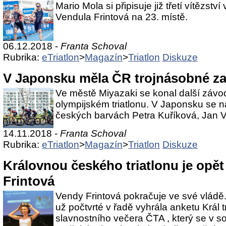
Mario Mola si připisuje již třetí vítězstv
Vendula Frintová na 23. místě.
06.12.2018 -
Franta Schoval
Rubrika:
eTriatlon
>
Magazín
>
Triatlon
Diskuze
V Japonsku měla ČR trojnásobné z
Ve městě Miyazaki se konal další závo
olympijském triatlonu. V Japonsku se na 
českých barvách Petra Kuříková, Jan V
14.11.2018 -
Franta Schoval
Rubrika:
eTriatlon
>
Magazín
>
Triatlon
Diskuze
Královnou českého triatlonu je opě
Frintová
Vendy Frintová pokračuje ve své vládě
už počtvrté v řadě vyhrála anketu Král t
slavnostního večera ČTA , který se v so