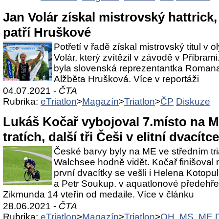
Jan Volár získal mistrovský hattrick,
patří Hruškové
Potřetí v řadě získal mistrovský titul v 
Volár, který zvítězil v závodě v Příbram
byla slovenská reprezentantka Roman
Alžběta Hrušková. Více v reportáži
04.07.2021 -
ČTA
Rubrika:
eTriatlon
>
Magazín
>
Triatlon
>
ČP
Diskuze
Lukáš Kočař vybojoval 7.místo na M
tratích, další tři Češi v elitní dvacítce
České barvy byly na ME ve středním tr
Walchsee hodně vidět. Kočař finišoval
první dvacítky se vešli i Helena Koto
a Petr Soukup. v aquatlonové předehře
Zikmunda 14 vteřin od medaile. Více v článku
28.06.2021 -
ČTA
Rubrika:
eTriatlon
>
Magazín
>
Triatlon
>
OH, MS, ME