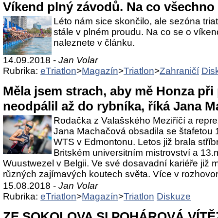
Víkend plný závodů. Na co všechno 
Léto nám sice skončilo, ale sezóna tri
stále v plném proudu. Na co se o víken
naleznete v článku.
14.09.2018 -
Jan Volar
Rubrika:
eTriatlon
>
Magazín
>
Triatlon
>
Zahraničí
Dis
Měla jsem strach, aby mě Honza při
neodpálil až do rybníka, říká Jana 
Rodačka z Valašského Meziříčí a reprez
Jana Machačová obsadila se štafetou
WTS v Edmontonu. Letos již brala stříb
Britském universitním mistrovství a 13
Wuustwezel v Belgii. Ve své dosavadní kariéře již 
různých zajímavých koutech světa. Více v rozhovo
15.08.2018 -
Jan Volar
Rubrika:
eTriatlon
>
Magazín
>
Triatlon
Diskuze
ZE SOKOLOVA SI POHÁROVÁ VÍTĚ