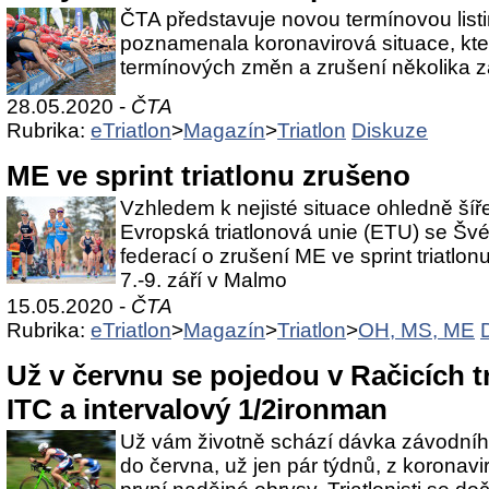
ČTA představuje novou termínovou listi
poznamenala koronavirová situace, kte
termínových změn a zrušení několika 
28.05.2020 -
ČTA
Rubrika:
eTriatlon
>
Magazín
>
Triatlon
Diskuze
ME ve sprint triatlonu zrušeno
Vzhledem k nejisté situace ohledně šíř
Evropská triatlonová unie (ETU) se Švé
federací o zrušení ME ve sprint triatlon
7.-9. září v Malmo
15.05.2020 -
ČTA
Rubrika:
eTriatlon
>
Magazín
>
Triatlon
>
OH, MS, ME
Už v červnu se pojedou v Račicích tr
ITC a intervalový 1/2ironman
Už vám životně schází dávka závodníh
do června, už jen pár týdnů, z koronav