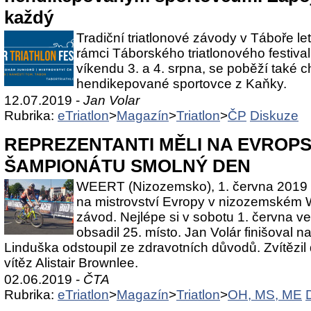
každý
Tradiční triatlonové závody v Táboře l
rámci Táborského triatlonového festival
víkendu 3. a 4. srpna, se poběží také ch
hendikepované sportovce z Kaňky.
12.07.2019 -
Jan Volar
Rubrika:
eTriatlon
>
Magazín
>
Triatlon
>
ČP
Diskuze
REPREZENTANTI MĚLI NA EVROP
ŠAMPIONÁTU SMOLNÝ DEN
WEERT (Nizozemsko), 1. června 2019 - Če
na mistrovství Evropy v nizozemském 
závod. Nejlépe si v sobotu 1. června ve
obsadil 25. místo. Jan Volár finišoval n
Linduška odstoupil ze zdravotních důvodů. Zvítězi
vítěz Alistair Brownlee.
02.06.2019 -
ČTA
Rubrika:
eTriatlon
>
Magazín
>
Triatlon
>
OH, MS, ME