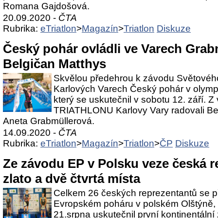
Romana Gajdošová.
20.09.2020 -
ČTA
Rubrika:
eTriatlon
>
Magazín
>
Triatlon
Diskuze
Český pohár ovládli ve Varech Grab
Belgičan Matthys
Skvělou předehrou k závodu Světového
Karlových Varech Český pohár v olympij
který se uskutečnil v sobotu 12. září. Z 
TRIATHLONU Karlovy Vary radovali Bel
Aneta Grabmüllerová.
14.09.2020 -
ČTA
Rubrika:
eTriatlon
>
Magazín
>
Triatlon
>
ČP
Diskuze
Ze závodu EP v Polsku veze česká r
zlato a dvě čtvrtá místa
Celkem 26 českých reprezentantů se př
Evropském poháru v polském Olštýně, 
21.srpna uskutečnil první kontinentáln