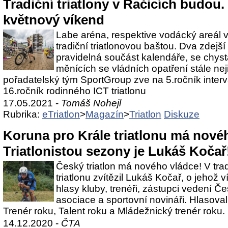
Tradiční triatlony v Račicích budou.
květnový víkend
Labe aréna, respektive vodácký areál v
tradiční triatlonovou baštou. Dva zdejš
pravidelná součást kalendáře, se chysta
měnících se vládních opatření stále ne
pořadatelský tým SportGroup zve na 5.ročník inter
16.ročník rodinného ICT triatlonu
17.05.2021 -
Tomáš Nohejl
Rubrika:
eTriatlon
>
Magazín
>
Triatlon
Diskuze
Koruna pro Krále triatlonu má novéh
Triatlonistou sezony je Lukáš Kočař
Český triatlon má nového vládce! V trad
triatlonu zvítězil Lukáš Kočař, o jehož v
hlasy kluby, trenéři, zástupci vedení Če
asociace a sportovní novináři. Hlasoval
Trenér roku, Talent roku a Mládežnický trenér roku.
14.12.2020 -
ČTA