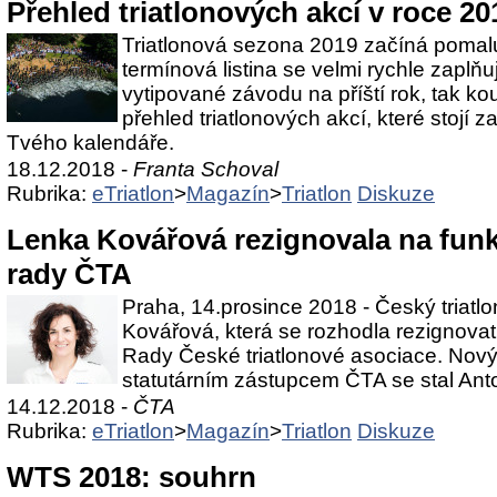
Přehled triatlonových akcí v roce 20
Triatlonová sezona 2019 začíná pomalu
termínová listina se velmi rychle zaplň
vytipované závodu na příští rok, tak ko
přehled triatlonových akcí, které stojí 
Tvého kalendáře.
18.12.2018 -
Franta Schoval
Rubrika:
eTriatlon
>
Magazín
>
Triatlon
Diskuze
Lenka Kovářová rezignovala na fun
rady ČTA
Praha, 14.prosince 2018 - Český triat
Kovářová, která se rozhodla rezignova
Rady České triatlonové asociace. No
statutárním zástupcem ČTA se stal Ant
14.12.2018 -
ČTA
Rubrika:
eTriatlon
>
Magazín
>
Triatlon
Diskuze
WTS 2018: souhrn