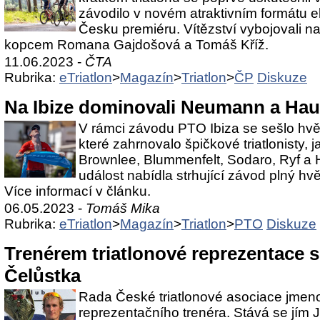
závodilo v novém atraktivním formátu el
Česku premiéru. Vítězství vybojovali na
kopcem Romana Gajdošová a Tomáš Kříž.
11.06.2023 -
ČTA
Rubrika:
eTriatlon
>
Magazín
>
Triatlon
>
ČP
Diskuze
Na Ibize dominovali Neumann a Ha
V rámci závodu PTO Ibiza se sešlo hvě
které zahrnovalo špičkové triatlonisty, 
Brownlee, Blummenfelt, Sodaro, Ryf a H
událost nabídla strhující závod plný hv
Více informací v článku.
06.05.2023 -
Tomáš Mika
Rubrika:
eTriatlon
>
Magazín
>
Triatlon
>
PTO
Diskuze
Trenérem triatlonové reprezentace s
Čelůstka
Rada České triatlonové asociace jmen
reprezentačního trenéra. Stává se jím 