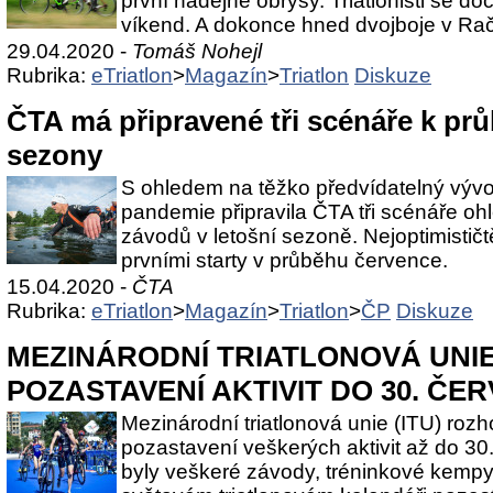
první nadějné obrysy. Triatlonisti se doč
víkend. A dokonce hned dvojboje v Rač
29.04.2020 -
Tomáš Nohejl
Rubrika:
eTriatlon
>
Magazín
>
Triatlon
Diskuze
ČTA má připravené tři scénáře k prů
sezony
S ohledem na těžko předvídatelný vývo
pandemie připravila ČTA tři scénáře o
závodů v letošní sezoně. Nejoptimističtě
prvními starty v průběhu července.
15.04.2020 -
ČTA
Rubrika:
eTriatlon
>
Magazín
>
Triatlon
>
ČP
Diskuze
MEZINÁRODNÍ TRIATLONOVÁ UNI
POZASTAVENÍ AKTIVIT DO 30. ČE
Mezinárodní triatlonová unie (ITU) rozh
pozastavení veškerých aktivit až do 3
byly veškeré závody, tréninkové kempy 