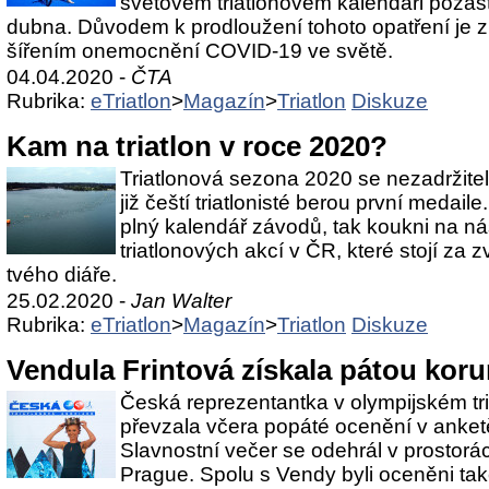
světovém triatlonovém kalendáři poza
dubna. Důvodem k prodloužení tohoto opatření je zh
šířením onemocnění COVID-19 ve světě.
04.04.2020 -
ČTA
Rubrika:
eTriatlon
>
Magazín
>
Triatlon
Diskuze
Kam na triatlon v roce 2020?
Triatlonová sezona 2020 se nezadržitel
již čeští triatlonisté berou první medai
plný kalendář závodů, tak koukni na ná
triatlonových akcí v ČR, které stojí za 
tvého diáře.
25.02.2020 -
Jan Walter
Rubrika:
eTriatlon
>
Magazín
>
Triatlon
Diskuze
Vendula Frintová získala pátou koru
Česká reprezentantka v olympijském tri
převzala včera popáté ocenění v anketě 
Slavnostní večer se odehrál v prostor
Prague. Spolu s Vendy byli oceněni ta