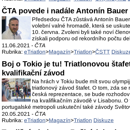
ČTA povede i nadále Antonín Bauer
Předsedou ČTA zůstává Antonín Bauer.
volební valné hromadě, která se uskute
10. června. Zvoleni byli také noví členo
získali podporu od rekordního počtu de
11.06.2021 -
ČTA
Rubrika:
eTriatlon
>
Magazín
>
Triatlon
>
ČSTT
Diskuz
Boj o Tokio je tu! Triatlonovou štafe
kvalifikační závod
Na hrách v Tokiu bude mít svou olympi
triatlonový závod štafet. O tom, zda se 
česká reprezentace, se bude rozhodova
na kvalifikačním závodě v Lisabonu. O
portugalské metropoli uskuteční také závody Svět
20.05.2021 -
ČTA
Rubrika:
eTriatlon
>
Magazín
>
Triatlon
Diskuze