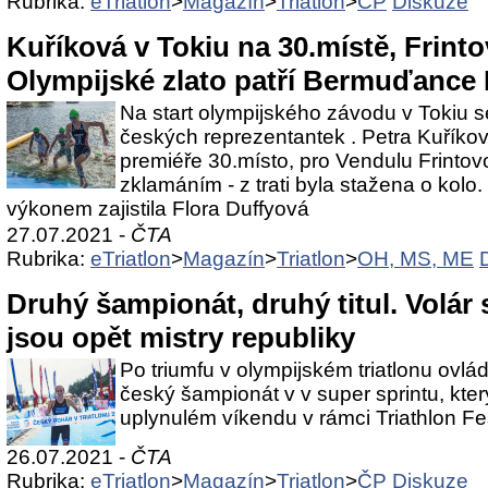
Rubrika:
eTriatlon
>
Magazín
>
Triatlon
>
ČP
Diskuze
Kuříková v Tokiu na 30.místě, Frintov
Olympijské zlato patří Bermuďance
Na start olympijského závodu v Tokiu se
českých reprezentantek . Petra Kuříkov
premiéře 30.místo, pro Vendulu Frintov
zklamáním - z trati byla stažena o kolo.
výkonem zajistila Flora Duffyová
27.07.2021 -
ČTA
Rubrika:
eTriatlon
>
Magazín
>
Triatlon
>
OH, MS, ME
Druhý šampionát, druhý titul. Volár
jsou opět mistry republiky
Po triumfu v olympijském triatlonu ovlád
český šampionát v v super sprintu, kter
uplynulém víkendu v rámci Triathlon Fe
26.07.2021 -
ČTA
Rubrika:
eTriatlon
>
Magazín
>
Triatlon
>
ČP
Diskuze