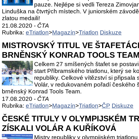
pauze. Nejlépe si vedli Tereza Zimovja
Linduška na čtvrtých místech. V juniorském závodě
zlatou medaili!
21.08.2020 -
ČTA
Rubrika:
eTriatlon
>
Magazín
>
Triatlon
Diskuze
MISTROVSKÝ TITUL VE ŠTAFETÁC
BRNĚNSKÝ KONRAD TOOLS TEA
Celkem 27 smíšených štafet se postavil
start Příbramského triatlonu, který se k
republiky. Celkové vítězství si připsal
Volár, v redukovaném pořadí českého ša
brněnský Konrad Tools Team.
17.08.2020 -
ČTA
Rubrika:
eTriatlon
>
Magazín
>
Triatlon
>
ČP
Diskuze
ČESKÉ TITULY V OLYMPIJSKÉM T
ZÍSKALI VOLÁR A KUŘÍKOVÁ
Mistry republiky v olympijském triatlonu 