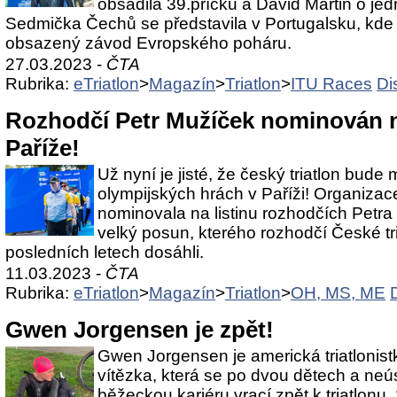
obsadila 39.příčku a David Martin o jed
Sedmička Čechů se představila v Portugalsku, kde 
obsazený závod Evropského poháru.
27.03.2023 -
ČTA
Rubrika:
eTriatlon
>
Magazín
>
Triatlon
>
ITU Races
Di
Rozhodčí Petr Mužíček nominován 
Paříže!
Už nyní je jisté, že český triatlon bude
olympijských hrách v Paříži! Organizac
nominovala na listinu rozhodčích Petra
velký posun, kterého rozhodčí České tr
posledních letech dosáhli.
11.03.2023 -
ČTA
Rubrika:
eTriatlon
>
Magazín
>
Triatlon
>
OH, MS, ME
Gwen Jorgensen je zpět!
Gwen Jorgensen je americká triatlonist
vítězka, která se po dvou dětech a n
běžeckou kariéru vrací zpět k triatlonu.