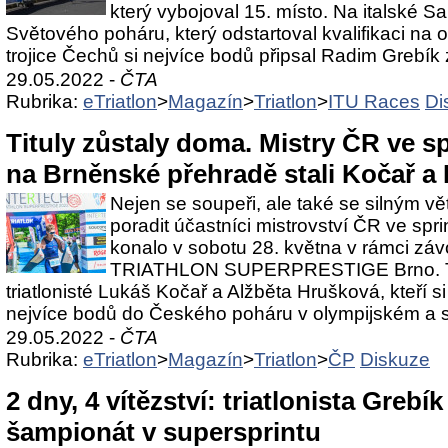
který vybojoval 15. místo. Na italské Sa
Světového poháru, který odstartoval kvalifikaci na o
trojice Čechů si nejvíce bodů připsal Radim Grebík z
29.05.2022 -
ČTA
Rubrika:
eTriatlon
>
Magazín
>
Triatlon
>
ITU Races
Di
Tituly zůstaly doma. Mistry ČR ve sp
na Brněnské přehradě stali Kočař a
Nejen se soupeři, ale také se silným vě
poradit účastníci mistrovství ČR ve sprin
konalo v sobotu 28. května v rámci 
TRIATHLON SUPERPRESTIGE Brno. Tit
triatlonisté Lukáš Kočař a Alžběta Hrušková, kteří si
nejvíce bodů do Českého poháru v olympijském a spr
29.05.2022 -
ČTA
Rubrika:
eTriatlon
>
Magazín
>
Triatlon
>
ČP
Diskuze
2 dny, 4 vítězství: triatlonista Grebí
šampionát v supersprintu