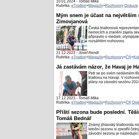
10.01.2024 -
Tomáš Mika
Rubrika:
eTriatlon
>
Magazín
>
Rozhovory
Diskuze
Mým snem je účast na největším s
Zimovjanová
Česká triatlonová reprezenta
nemocích a zranění zajela skv
připravilo o medaili, olympij
rozsáhlém rozhovoru.
21.12.2023 -
Josef Rendl
Rubrika:
eTriatlon
>
Magazín
>
Rozhovory
>
ČR
>
Krá
Já zastávám názor, že Havaj je Ha
Petr se po svém nedávném třet
triatlonu na Havaji. V rozhovoru
plány na závodní sezónu 202
17.12.2023 -
Tomáš Mika
Rubrika:
eTriatlon
>
Magazín
>
Rozhovory
>
ČR
Dis
Příští sezona bude poslední. Těš
Tomáš Bednář
Známý jihlavský triatlonista 
letošní sezonu si zpestřil čet
závodní sezonu je následující