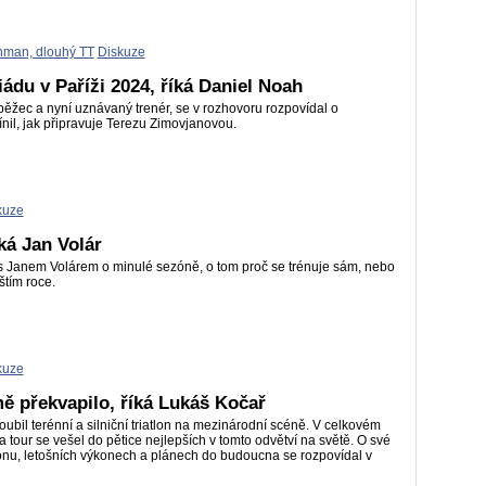
nman, dlouhý TT
Diskuze
ádu v Paříži 2024, říká Daniel Noah
ěžec a nyní uznávaný trenér, se v rozhovoru rozpovídal o
nil, jak připravuje Terezu Zimovjanovou.
kuze
ká Jan Volár
 s Janem Volárem o minulé sezóně, o tom proč se trénuje sám, nebo
štím roce.
kuze
 mě překvapilo, říká Lukáš Kočař
oubil terénní a silniční triatlon na mezinárodní scéně. V celkovém
 tour se vešel do pětice nejlepších v tomto odvětví na světě. O své
lonu, letošních výkonech a plánech do budoucna se rozpovídal v