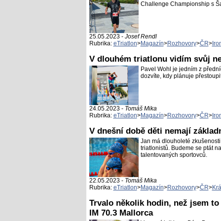
Challenge Championship s Šamo
25.05.2023 -
Josef Rendl
Rubrika:
eTriatlon
>
Magazín
>
Rozhovory
>
ČR
>
Iro
V dlouhém triatlonu vidím svůj ne
Pavel Wohl je jedním z předníc
dozvíte, kdy plánuje přestoupi
24.05.2023 -
Tomáš Mika
Rubrika:
eTriatlon
>
Magazín
>
Rozhovory
>
ČR
>
Iro
V dnešní době děti nemají základ
Jan má dlouholeté zkušenosti 
triatlonistů. Budeme se ptát n
talentovaných sportovců.
22.05.2023 -
Tomáš Mika
Rubrika:
eTriatlon
>
Magazín
>
Rozhovory
>
ČR
>
Krá
Trvalo několik hodin, než jsem to
IM 70.3 Mallorca