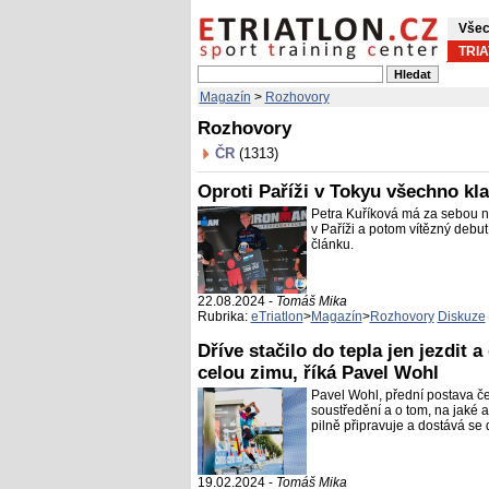
Všec
TRI
Magazín
>
Rozhovory
Rozhovory
ČR
(1313)
Oproti Paříži v Tokyu všechno kla
Petra Kuříková má za sebou n
v Paříži a potom vítězný debut
článku.
22.08.2024 -
Tomáš Mika
Rubrika:
eTriatlon
>
Magazín
>
Rozhovory
Diskuze
Dříve stačilo do tepla jen jezdit 
celou zimu, říká Pavel Wohl
Pavel Wohl, přední postava če
soustředění a o tom, na jaké 
pilně připravuje a dostává se 
19.02.2024 -
Tomáš Mika