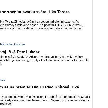
portovním svátku světa, říká Tereza
ntka Tereza Zimovjanová má za sebou turbulentní sezonu. Po
ěle závody Světového poháru na podzim. O DNF v Chile, které jí
ském snu a průběhu celé sezony se rozpovídala v předvánočním
tký triatlon
Diskuze
vaj, říká Petr Lukosz
ím místě v IRONMAN Arizona kvalifikoval na Mistrovství světa v
 reflektuje své pocity, rozdíly v triatlonu mezi Evropou a Asií, a sdílí
4.
kuze
ím se na premiéru IM Hradec Králové, říká
má za sebou úctyhodných 29 sezon. Podobně jako předchozí roky, tak i
nými starty v mezinárodních destinacích. Nejen o přípravě na poslední
 rozhovor