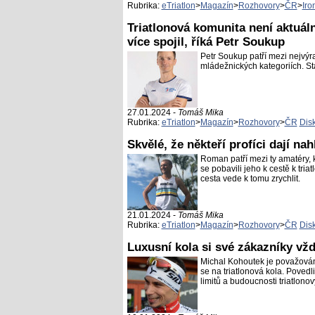
Rubrika:
eTriatlon
>
Magazín
>
Rozhovory
>
ČR
>
Iro
Triatlonová komunita není aktuál
více spojil, říká Petr Soukup
Petr Soukup patří mezi nejvýra
mládežnických kategoriích. Stá
27.01.2024 -
Tomáš Mika
Rubrika:
eTriatlon
>
Magazín
>
Rozhovory
>
ČR
Dis
Skvělé, že někteří profíci dají na
Roman patří mezi ty amatéry, k
se pobavili jeho k cestě k tria
cesta vede k tomu zrychlit.
21.01.2024 -
Tomáš Mika
Rubrika:
eTriatlon
>
Magazín
>
Rozhovory
>
ČR
Dis
Luxusní kola si své zákazníky vž
Michal Kohoutek je považován
se na triatlonová kola. Poved
limitů a budoucnosti triatlon