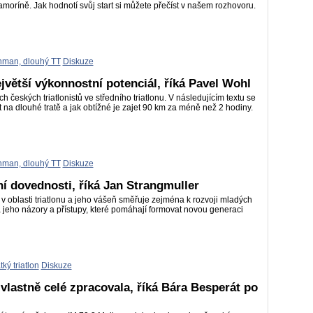
ríně. Jak hodnotí svůj start si můžete přečíst v našem rozhovoru.
nman, dlouhý TT
Diskuze
jvětší výkonnostní potenciál, říká Pavel Wohl
h českých triatlonistů ve středního triatlonu. V následujícím textu se
t na dlouhé tratě a jak obtížné je zajet 90 km za méně než 2 hodiny.
nman, dlouhý TT
Diskuze
ní dovednosti, říká Jan Strangmuller
v oblasti triatlonu a jeho vášeň směřuje zejména k rozvoji mladých
a jeho názory a přístupy, které pomáhají formovat novou generaci
tký triatlon
Diskuze
 vlastně celé zpracovala, říká Bára Besperát po