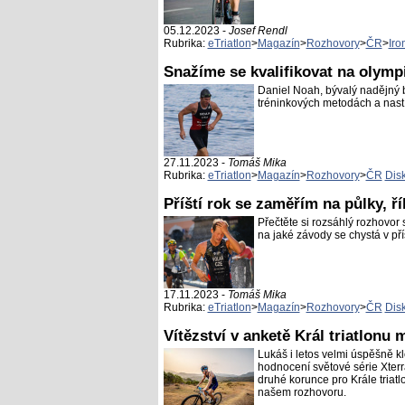
05.12.2023 -
Josef Rendl
Rubrika:
eTriatlon
>
Magazín
>
Rozhovory
>
ČR
>
Iro
Snažíme se kvalifikovat na olympi
Daniel Noah, bývalý nadějný b
tréninkových metodách a nastí
27.11.2023 -
Tomáš Mika
Rubrika:
eTriatlon
>
Magazín
>
Rozhovory
>
ČR
Dis
Příští rok se zaměřím na půlky, ří
Přečtěte si rozsáhlý rozhovor
na jaké závody se chystá v pří
17.11.2023 -
Tomáš Mika
Rubrika:
eTriatlon
>
Magazín
>
Rozhovory
>
ČR
Dis
Vítězství v anketě Král triatlonu
Lukáš i letos velmi úspěšně kl
hodnocení světové série Xterra
druhé korunce pro Krále triat
našem rozhovoru.