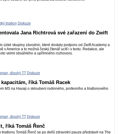
tký triatlon
Diskuze
entovala Jana Richtrová své zařazení do Zwift
do úzké skupiny závodnic, které dostaly podporu od Zwift Academy a
 v Americe a to možná český čtenář ucítí i v textu. Redakce, ale
ohoto velmi obsáhlého a upřímného rozhovoru.
nman, dlouhý TT
Diskuze
 kapacitám, říká Tomáš Racek
em MS na Havaji o skloubení rodinného, profesního a triatlonového
nman, dlouhý TT
Diskuze
it, říká Tomáš Řenč
triatlonu Tomáš Řenč se po delší zdravotní pauze představil na The