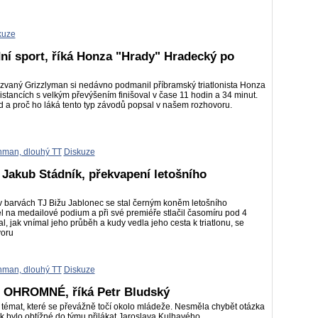
kuze
ní sport, říká Honza "Hrady" Hradecký po
 zvaný Grizzlyman si nedávno podmanil příbramský triatlonista Honza
tancích s velkým převýšením finišoval v čase 11 hodin a 34 minut.
vod a proč ho láká tento typ závodů popsal v našem rozhovoru.
nman, dlouhý TT
Diskuze
á Jakub Stádník, překvapení letošního
a v barvách TJ Bižu Jablonec se stal černým koněm letošního
na medailové podium a při své premiéře stlačil časomíru pod 4
l, jak vnímal jeho průběh a kudy vedla jeho cesta k triatlonu, se
voru
nman, dlouhý TT
Diskuze
ě OHROMNÉ, říká Petr Bludský
 témat, které se převážně točí okolo mládeže. Nesměla chybět otázka
ak bylo obtížné do týmu přilákat Jaroslava Kulhavého.