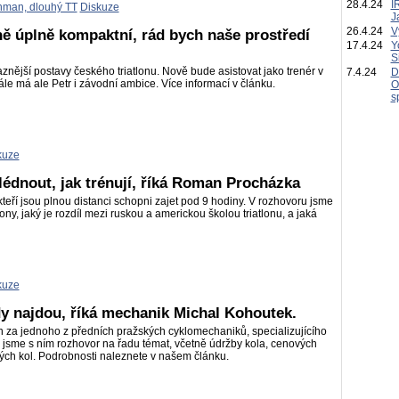
28.4.24
I
nman, dlouhý TT
Diskuze
J
26.4.24
V
ně úplně kompaktní, rád bych naše prostředí
17.4.24
Y
S
znější postavy českého triatlonu. Nově bude asistovat jako trenér v
7.4.24
D
le má ale Petr i závodní ambice. Více informací v článku.
O
s
kuze
hlédnout, jak trénují, říká Roman Procházka
teří jsou plnou distanci schopni zajet pod 9 hodiny. V rozhovoru jsme
tlony, jaký je rozdíl mezi ruskou a americkou školou triatlonu, a jaká
kuze
dy najdou, říká mechanik Michal Kohoutek.
 za jednoho z předních pražských cyklomechaniků, specializujícího
li jsme s ním rozhovor na řadu témat, včetně údržby kola, cenových
ových kol. Podrobnosti naleznete v našem článku.