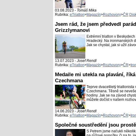
03.08.2023 -
Tomáš Mika
Rubrika:
eTriatlon
>
Magazín
>
Rozhovory
>
ČR
Dis
Jsem rád, že jsem předvedl parád
Grizzlymanovi
Extrémní triatlon v Beskydech
Hradecký. Na ironmanských dis
Jak se chystal, jak si užil zá
13.07.2023 -
Josef Rendl
Rubrika:
eTriatlon
>
Magazín
>
Rozhovory
>
ČR
>
Iro
Medaile mi utekla na plavání, řík
Czechmana
Teprve dvacetiletý triatlonist
Czechmana. Těsně se nevešel 
hodiny. Jak se na závod chysta
můžete dočíst v našem rozho
14.06.2023 -
Josef Rendl
Rubrika:
eTriatlon
>
Magazín
>
Rozhovory
>
ČR
>
Iro
Společné soustředění jsou prost
S Petrem jsme naťukli několik
na růžové ponožky, či na to, j