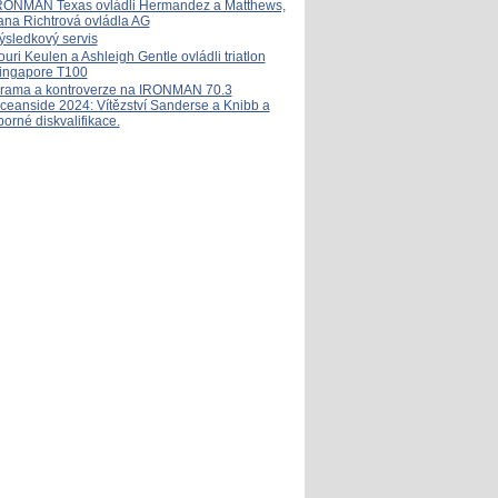
RONMAN Texas ovládli Hermandez a Matthews,
ana Richtrová ovládla AG
ýsledkový servis
ouri Keulen a Ashleigh Gentle ovládli triatlon
ingapore T100
rama a kontroverze na IRONMAN 70.3
ceanside 2024: Vítězství Sanderse a Knibb a
porné diskvalifikace.