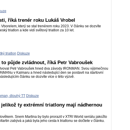
kuze
i, říká trenér roku Lukáš Vrobel
borelem, který se stal trenérem roku 2023. V článku se dozvíte
ký triatlon a kde vidí světový triatlon za 10 let.
tký triatlon
Diskuze
to půjde zvládnout, říká Petr Vabroušek
lvoval Petr Vabroušek hned dva závody IRONMAN. Svou výjimečnou
ONMANu v Kalmaru a hned následující den se postavil na startovní
ledujícím článku se dozvíte více o této výzvě.
nman, dlouhý TT
Diskuze
 jelikož ty extrémní triatlony mají nádhernou
lověkem. Snem Martina by bylo prorazit v XTRI World seriálu jakožto
 Martin zabývá a jaká byla jeho cesta k triatlonu se dočtete v článku.