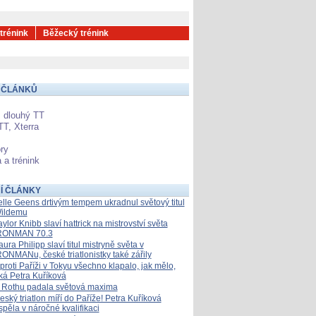
 trénink
Běžecký trénink
 ČLÁNKŮ
 dlouhý TT
TT, Xterra
ry
 a trénink
Í ČLÁNKY
elle Geens drtivým tempem ukradnul světový titul
ildemu
aylor Knibb slaví hattrick na mistrovství světa
RONMAN 70.3
aura Philipp slaví titul mistryně světa v
RONMANu, české triatlonistky také zářily
proti Paříži v Tokyu všechno klapalo, jak mělo,
íká Petra Kuříková
 Rothu padala světová maxima
eský triatlon míří do Paříže! Petra Kuříková
spěla v náročné kvalifikaci