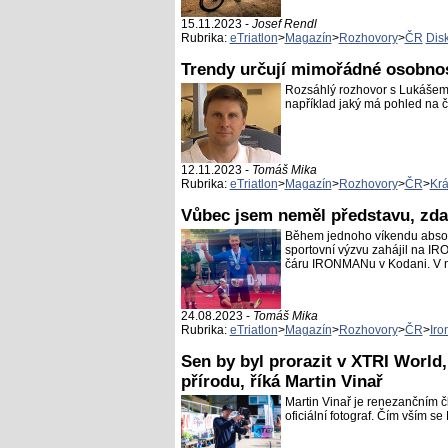
15.11.2023 -
Josef Rendl
Rubrika:
eTriatlon
>
Magazín
>
Rozhovory
>
ČR
Dis
Trendy určují mimořádné osobnost
Rozsáhlý rozhovor s Lukášem V
například jaký má pohled na čes
12.11.2023 -
Tomáš Mika
Rubrika:
eTriatlon
>
Magazín
>
Rozhovory
>
ČR
>
Krá
Vůbec jsem neměl představu, zda 
Během jednoho víkendu abso
sportovní výzvu zahájil na IR
čáru IRONMANu v Kodani. V nás
24.08.2023 -
Tomáš Mika
Rubrika:
eTriatlon
>
Magazín
>
Rozhovory
>
ČR
>
Iro
Sen by byl prorazit v XTRI World,
přírodu, říká Martin Vinař
Martin Vinař je renezančním č
oficiální fotograf. Čím vším se