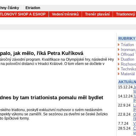
hny články
Etriatlon
ATLONOVÝ SHOP A ESHOP
Vedení tréninků
Trenér plavání
Triatlonový
RUBRIKY
Triatlon
Ironman,
palo, jak mělo, říká Petra Kuříková
Offroad 
Duatlon
áročný závodní program. Kvalifikace na Olympijské hry, následně Hry
 na poloviční distanci v Hradci Králové. O tom všem se dočtete v
Rozhovo
Technika
Materiál
AKTUÁLN
15.12.24
J
W
14.12.24
T
a dnes by tam triatlonista pomalu měl bydlet
I
22.9.24
L
I
ského triatlonu, poskytl exkluzivní rozhovor o svém nedávném
aspekty výkonu se zaměřil. Se sezónou za dveřmi se české želízko
22.8.24
O
do špičkové formy.
ř
7.7.24
V
28.5.24
Č
u