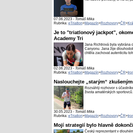
07.06.2023 -
Tomáš Mika
Rubrika:
eTriatlon
>
Magazín
>
Rozhovory
>
ČR
>
Krá
Je to "triatlonový jackpot", okom
Academy Tri
Jana Richtrová byla vybrána 
Canyonu. Jana žije dlouhodobě
chtěla zachovat autenticitu t
02.06.2023 -
Tomáš Mika
Rubrika:
eTriatlon
>
Magazín
>
Rozhovory
>
ČR
>
Iro
Naslouchejte „starým“ zkušeným
Rozsáhlý rozhovor s účastník
života amatérských sportovců.
30.05.2023 -
Tomáš Mika
Rubrika:
eTriatlon
>
Magazín
>
Rozhovory
>
ČR
>
Iro
Mojí strategií bylo hlavně dokonč
Český reprezentant v dlouhém 