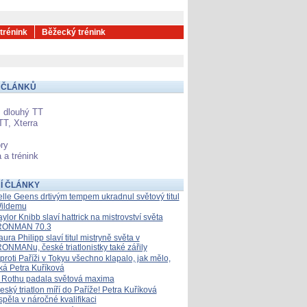
 trénink
Běžecký trénink
 ČLÁNKŮ
 dlouhý TT
TT, Xterra
ry
 a trénink
Í ČLÁNKY
elle Geens drtivým tempem ukradnul světový titul
ildemu
aylor Knibb slaví hattrick na mistrovství světa
RONMAN 70.3
aura Philipp slaví titul mistryně světa v
RONMANu, české triatlonistky také zářily
proti Paříži v Tokyu všechno klapalo, jak mělo,
íká Petra Kuříková
 Rothu padala světová maxima
eský triatlon míří do Paříže! Petra Kuříková
spěla v náročné kvalifikaci