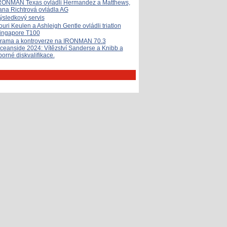
RONMAN Texas ovládli Hermandez a Matthews,
ana Richtrová ovládla AG
ýsledkový servis
ouri Keulen a Ashleigh Gentle ovládli triatlon
ingapore T100
rama a kontroverze na IRONMAN 70.3
ceanside 2024: Vítězství Sanderse a Knibb a
porné diskvalifikace.