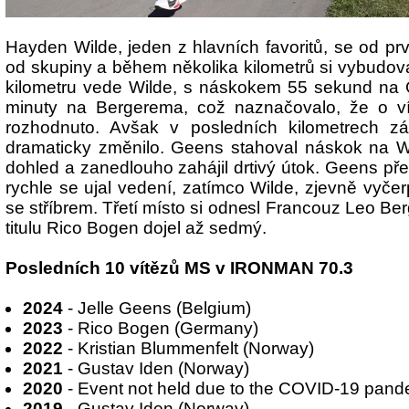
Hayden Wilde, jeden z hlavních favoritů, se od pr
od skupiny a během několika kilometrů si vybudova
kilometru vede Wilde, s náskokem 55 sekund na
minuty na Bergerema, což naznačovalo, že o ví
rozhodnuto. Avšak v posledních kilometrech zá
dramaticky změnilo. Geens stahoval náskok na W
dohled a zanedlouho zahájil drtivý útok. Geens přeř
rychle se ujal vedení, zatímco Wilde, zjevně vyče
se stříbrem. Třetí místo si odnesl Francouz Leo B
titulu Rico Bogen dojel až sedmý.
Posledních 10 vítězů MS v IRONMAN 70.3
2024
- Jelle Geens (Belgium)
2023
- Rico Bogen (Germany)
2022
- Kristian Blummenfelt (Norway)
2021
- Gustav Iden (Norway)
2020
- Event not held due to the COVID-19 pand
2019
- Gustav Iden (Norway)