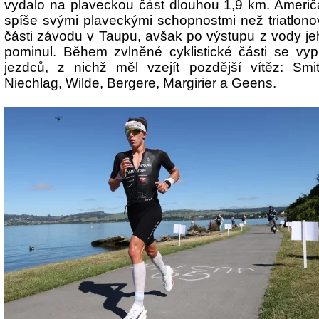
vydalo na plaveckou část dlouhou 1,9 km. Ameri
spíše svými plaveckými schopnostmi než triatlon
části závodu v Taupu, avšak po výstupu z vody j
pominul. Během zvlněné cyklistické části se vyp
jezdců, z nichž měl vzejít pozdější vítěz: Sm
Niechlag, Wilde, Bergere, Margirier a Geens.