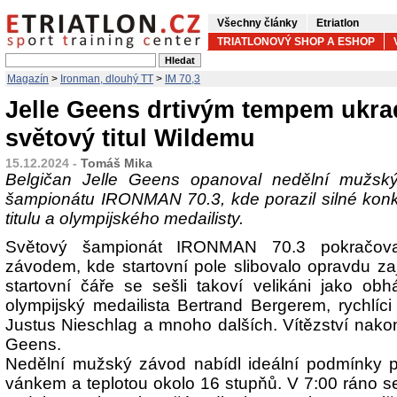
Všechny články
Etriatlon
TRIATLONOVÝ SHOP A ESHOP
Magazín
>
Ironman, dlouhý TT
>
IM 70,3
Jelle Geens drtivým tempem ukra
světový titul Wildemu
15.12.2024 -
Tomáš Mika
Belgičan Jelle Geens opanoval nedělní mužs
šampionátu IRONMAN 70.3, kde porazil silné kon
titulu a olympijského medailisty.
Světový šampionát IRONMAN 70.3 pokračov
závodem, kde startovní pole slibovalo opravdu z
startovní čáře se sešli takoví velikáni jako obh
olympijský medailista Bertrand Bergerem, rychlí
Justus Nieschlag a mnoho dalších. Vítězství nakon
Geens.
Nedělní mužský závod nabídl ideální podmínky 
vánkem a teplotou okolo 16 stupňů. V 7:00 ráno se