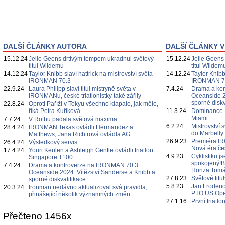
DALŠÍ ČLÁNKY AUTORA
DALŠÍ ČLÁNKY V
15.12.24
Jelle Geens drtivým tempem ukradnul světový
15.12.24
Jelle Geens
titul Wildemu
titul Wildem
14.12.24
Taylor Knibb slaví hattrick na mistrovství světa
14.12.24
Taylor Knibb
IRONMAN 70.3
IRONMAN 7
22.9.24
Laura Philipp slaví titul mistryně světa v
7.4.24
Drama a ko
IRONMANu, české triatlonistky také zářily
Oceanside 2
sporné diskv
22.8.24
Oproti Paříži v Tokyu všechno klapalo, jak mělo,
říká Petra Kuříková
11.3.24
Dominance D
Miami
7.7.24
V Rothu padala světová maxima
6.2.24
Mistrovství 
28.4.24
IRONMAN Texas ovládli Hermandez a
do Marbelly
Matthews, Jana Richtrová ovládla AG
26.9.23
Premiéra IR
26.4.24
Výsledkový servis
Nová éra če
17.4.24
Youri Keulen a Ashleigh Gentle ovládli triatlon
4.9.23
Cyklistiku j
Singapore T100
spokojený!B
7.4.24
Drama a kontroverze na IRONMAN 70.3
Honza Tomá
Oceanside 2024: Vítězství Sanderse a Knibb a
27.8.23
Světové titu
sporné diskvalifikace.
5.8.23
Jan Frodeno
20.3.24
Ironman nedávno aktualizoval svá pravidla,
PTO US Op
přinášející několik významných změn.
27.1.16
První triatl
Přečteno 1456x