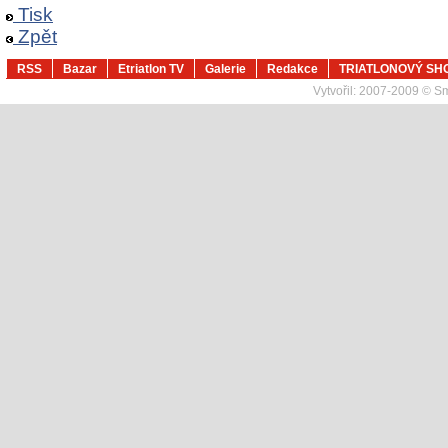
Tisk
Zpět
RSS
Bazar
Etriatlon TV
Galerie
Redakce
TRIATLONOVÝ SH
Vytvořil:
2007-2009 © Sma