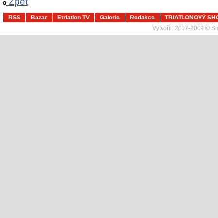
Zpět
RSS
Bazar
Etriatlon TV
Galerie
Redakce
TRIATLONOVÝ SH
Vytvořil:
2007-2009 © Sma