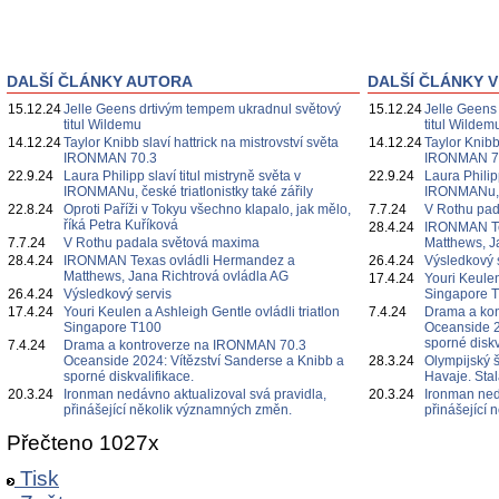
DALŠÍ ČLÁNKY AUTORA
DALŠÍ ČLÁNKY V
15.12.24
Jelle Geens drtivým tempem ukradnul světový
15.12.24
Jelle Geens
titul Wildemu
titul Wildem
14.12.24
Taylor Knibb slaví hattrick na mistrovství světa
14.12.24
Taylor Knibb
IRONMAN 70.3
IRONMAN 7
22.9.24
Laura Philipp slaví titul mistryně světa v
22.9.24
Laura Philipp
IRONMANu, české triatlonistky také zářily
IRONMANu, če
22.8.24
Oproti Paříži v Tokyu všechno klapalo, jak mělo,
7.7.24
V Rothu pa
říká Petra Kuříková
28.4.24
IRONMAN Te
7.7.24
V Rothu padala světová maxima
Matthews, J
28.4.24
IRONMAN Texas ovládli Hermandez a
26.4.24
Výsledkový 
Matthews, Jana Richtrová ovládla AG
17.4.24
Youri Keulen
26.4.24
Výsledkový servis
Singapore 
17.4.24
Youri Keulen a Ashleigh Gentle ovládli triatlon
7.4.24
Drama a ko
Singapore T100
Oceanside 2
sporné diskv
7.4.24
Drama a kontroverze na IRONMAN 70.3
Oceanside 2024: Vítězství Sanderse a Knibb a
28.3.24
Olympijský 
sporné diskvalifikace.
Havaje. Sta
20.3.24
Ironman nedávno aktualizoval svá pravidla,
20.3.24
Ironman ned
přinášející několik významných změn.
přinášející
Přečteno 1027x
Tisk