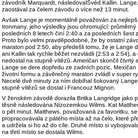
závodník Marquardt, následovalŠvéd Kallin. Lange, 
zaostával za čelem závodu o více než 13 minut.
Avšak Lange je momentálně považován za nejlepš
Ironmany, jeho výsledky jsou ohromující: průměrný
posledních 8 letech činí 2:40 a za posledních šest
Proto bylo velmi pravděpodobné, že by ostatní závo
maraton pod 2:50, aby předešli tomu, že je Lange 
ani Kallin tak rychle běžet nezvládli (2:53 a 2:54), 
nedostal na stupně vítězů. Američan skončil čtvrtý
Lange se dere dopředu ze zadních pozic, Mexičan 
životní formu a závěrečný maraton zvládl v super r
Necelé dvě minuty za ním dobíhal šokovaný Lange
stupně vítězů se dostal i Francouz Mignon.
V ženském závodě dorazila Britka Langridge jako 
těsně následována Nizozemkou Wilms. Kat Matthe
o pět minut. Matthews, považovaná za favoritku, 
propracovávala z pátého místa až na čelo, které p
a udržela si ho až do cíle. Druhé místo si vybojoval
na třetí místo se dostala Wilms.