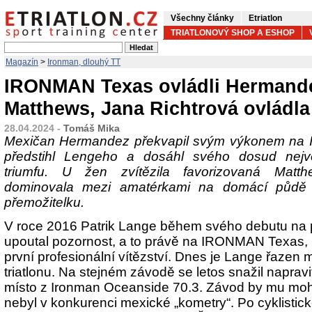
Všechny články
Etriatlon
TRIATLONOVÝ SHOP A ESHOP
Magazín
>
Ironman, dlouhý TT
IRONMAN Texas ovládli Hermand
Matthews, Jana Richtrová ovládl
28.04.2024 -
Tomáš Mika
Mexičan Hermandez překvapil svým výkonem na
předstihl Lengeho a dosáhl svého dosud nejvě
triumfu. U žen zvítězila favorizovaná Matt
dominovala mezi amatérkami na domácí půdě 
přemožitelku.
V roce 2016 Patrik Lange během svého debutu na
upoutal pozornost, a to právě na IRONMAN Texas,
první profesionální vítězství. Dnes je Lange řazen 
triatlonu. Na stejném závodě se letos snažil naprav
místo z Ironman Oceanside 70.3. Závod by mu mohl
nebyl v konkurenci mexické „kometry“. Po cyklistic